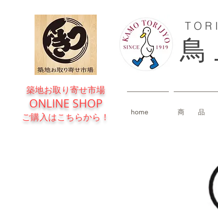
T O R 
鳥 
築地お取り寄せ市場
ONLINE SHOP
home
商 品
ご購入はこちらから！