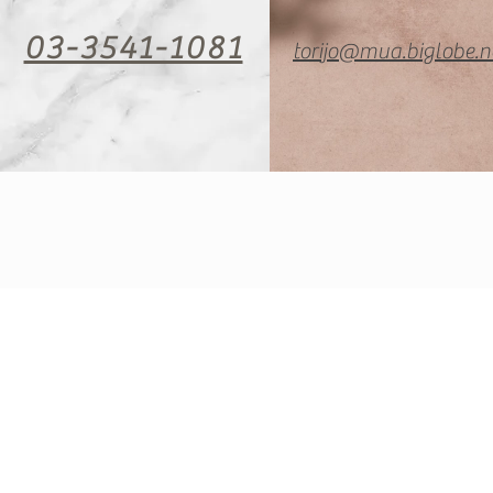
03-3541-1081
torijo@mua.biglobe.ne